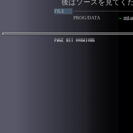
後はソースを見てく
FILE
PROG/DATA
→
rrd-