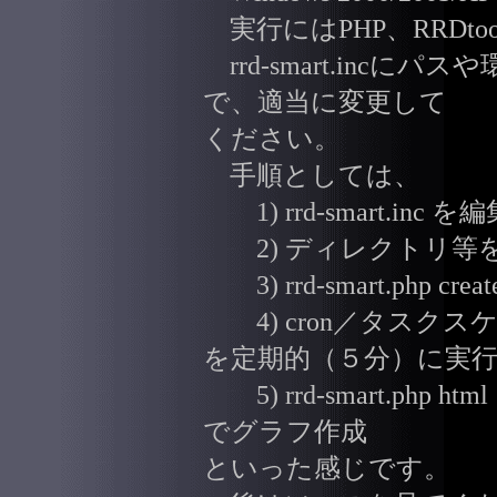
実行にはPHP、RRDtool
rrd-smart.inc
で、適当に変更して
ください。
手順としては、
1) rrd-smart.inc を
2) ディレクトリ等
3) rrd-smart.php
4) cron／タスクスケジュー
を定期的（５分）に実
5) rrd-smart.php html 
でグラフ作成
といった感じです。