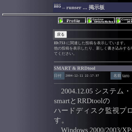
runser ... 掲示板
--
ID:753
に関連した投稿を表示しています。
他の投稿を表示したり、新しく書き込みする
てください。
SMART & RRDtool
taro
日付
名前
2004-12-11 22:17:37
2004.12.05 シス
smartとRRDtoolの
ハードディスク監視プロ
す。
Windows 2000/200