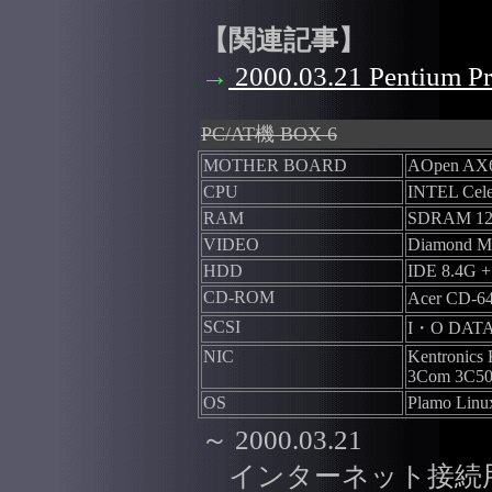
【関連記事】
→
2000.03.21 Pentiu
PC/AT機 BOX 6
MOTHER BOARD
AOpen AX
CPU
INTEL Cele
RAM
SDRAM 1
VIDEO
Diamond Mu
HDD
IDE 8.4G 
CD-ROM
Acer CD-
SCSI
I・O DATA
NIC
Kentronic
3Com 3C5
OS
Plamo Linux
～ 2000.03.21
インターネット接続