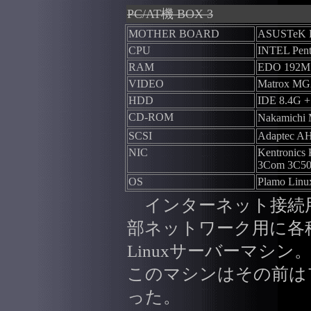
PC/AT機 BOX 3
MOTHER BOARD
ASUSTeK P
CPU
INTEL Pen
RAM
EDO 192M
VIDEO
Matrox MGA
HDD
IDE 8.4G 
CD-ROM
Nakamich
SCSI
Adaptec A
NIC
Kentronic
3Com 3C5
OS
Plamo Linux
インターネット接続
部ネットワーク用に各
Linuxサーバーマシ
このマシンはその前は
った。