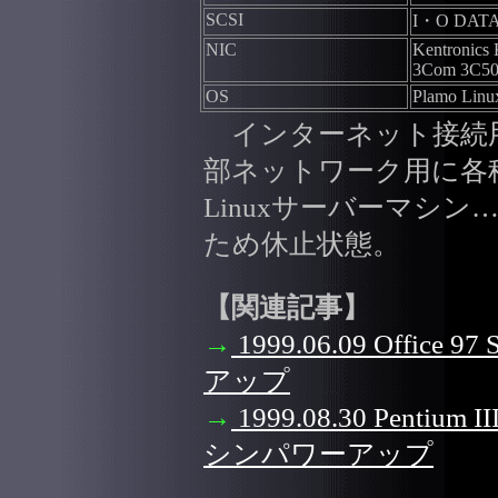
SCSI
I・O DATA
NIC
Kentronic
3Com 3C5
OS
Plamo Linux
インターネット接続
部ネットワーク用に各
Linuxサーバーマシ
ため休止状態。
【関連記事】
→
1999.06.09 Offic
アップ
→
1999.08.30 Penti
シンパワーアップ