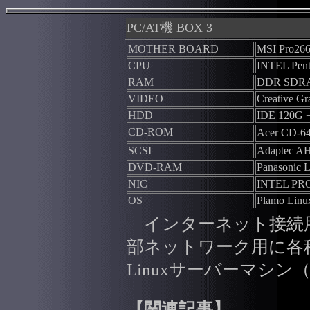
PC/AT機 BOX 3
MOTHER BOARD
MSI Pro26
CPU
INTEL Pent
RAM
DDR SDR
VIDEO
Creative G
HDD
IDE 120G 
CD-ROM
Acer CD-
SCSI
Adaptec A
DVD-RAM
Panasonic 
NIC
INTEL PRO
OS
Plamo Linux
インターネット接続
部ネットワーク用に各
Linuxサーバーマシン
【関連記事】