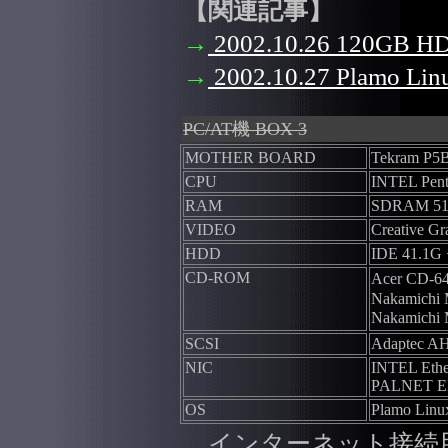
【関連記事】
→
2002.10.26 120GB 
→
2002.10.27 Plamo
PC/AT機 BOX 3
MOTHER BOARD
Tekram P5
CPU
INTEL Pent
RAM
SDRAM 5
VIDEO
Creative G
HDD
IDE 41.1G
CD-ROM
Acer CD-
Nakamichi 
Nakamichi 
SCSI
Adaptec AH
NIC
INTEL Ethe
PALNET E
OS
Plamo Linux
インターネット接続