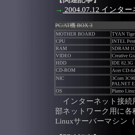
→
2004.07.12 イ
PC/AT機 BOX 3
MOTHER BOARD
TYAN Tiger
CPU
INTEL Pent
RAM
SDRAM 1
VIDEO
Creative G
HDD
IDE 82.3G
CD-ROM
Acer CD-
NIC
3Com 3C9
PALNET E
OS
Plamo Linux
インターネット接続
部ネットワーク用に各
Linuxサーバーマシン